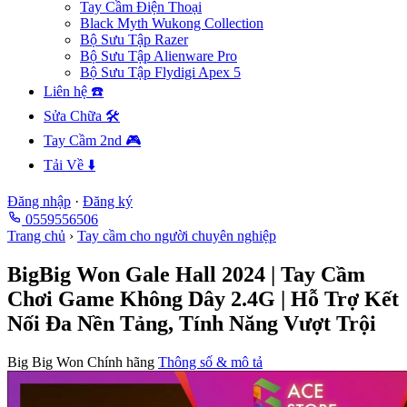
Tay Cầm Điện Thoại
Black Myth Wukong Collection
Bộ Sưu Tập Razer
Bộ Sưu Tập Alienware Pro
Bộ Sưu Tập Flydigi Apex 5
Liên hệ ☎️
Sửa Chữa 🛠️
Tay Cầm 2nd 🎮
Tải Về ⬇️
Đăng nhập
·
Đăng ký
0559556506
Trang chủ
›
Tay cầm cho người chuyên nghiệp
BigBig Won Gale Hall 2024 | Tay Cầm
Chơi Game Không Dây 2.4G | Hỗ Trợ Kết
Nối Đa Nền Tảng, Tính Năng Vượt Trội
Big Big Won
Chính hãng
Thông số & mô tả