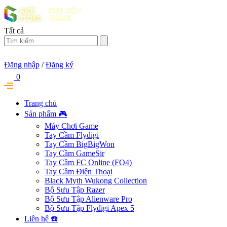
Tất cả
Đăng nhập
/
Đăng ký
0
Trang chủ
Sản phẩm 🎮
Máy Chơi Game
Tay Cầm Flydigi
Tay Cầm BigBigWon
Tay Cầm GameSir
Tay Cầm FC Online (FO4)
Tay Cầm Điện Thoại
Black Myth Wukong Collection
Bộ Sưu Tập Razer
Bộ Sưu Tập Alienware Pro
Bộ Sưu Tập Flydigi Apex 5
Liên hệ ☎️