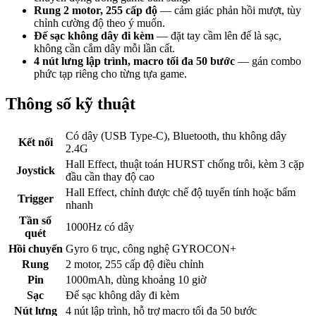
Rung 2 motor, 255 cấp độ
— cảm giác phản hồi mượt, tùy
chỉnh cường độ theo ý muốn.
Đế sạc không dây đi kèm
— đặt tay cầm lên đế là sạc,
không cần cắm dây mỗi lần cất.
4 nút lưng lập trình, macro tối đa 50 bước
— gán combo
phức tạp riêng cho từng tựa game.
Thông số kỹ thuật
Có dây (USB Type-C), Bluetooth, thu không dây
Kết nối
2.4G
Hall Effect, thuật toán HURST chống trôi, kèm 3 cặp
Joystick
đầu cần thay độ cao
Hall Effect, chỉnh được chế độ tuyến tính hoặc bấm
Trigger
nhanh
Tần số
1000Hz có dây
quét
Hồi chuyển
Gyro 6 trục, công nghệ GYROCON+
Rung
2 motor, 255 cấp độ điều chỉnh
Pin
1000mAh, dùng khoảng 10 giờ
Sạc
Đế sạc không dây đi kèm
Nút lưng
4 nút lập trình, hỗ trợ macro tối đa 50 bước