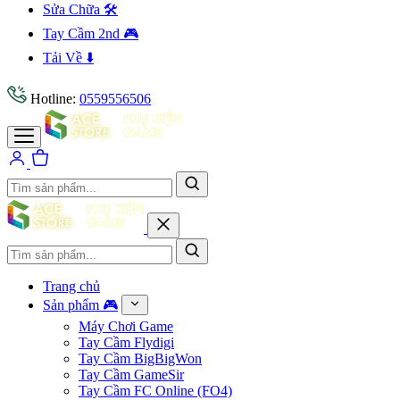
Sửa Chữa 🛠️
Tay Cầm 2nd 🎮
Tải Về ⬇️
Hotline:
0559556506
Trang chủ
Sản phẩm 🎮
Máy Chơi Game
Tay Cầm Flydigi
Tay Cầm BigBigWon
Tay Cầm GameSir
Tay Cầm FC Online (FO4)