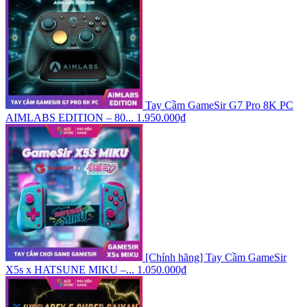
Tay Cầm GameSir G7 Pro 8K PC
AIMLABS EDITION – 80...
1.950.000₫
[Chính hãng] Tay Cầm GameSir
X5s x HATSUNE MIKU –...
1.050.000₫