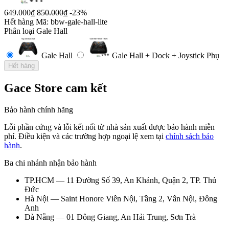
649.000₫
850.000₫
-23%
Hết hàng
Mã: bbw-gale-hall-lite
Phân loại
Gale Hall
Gale Hall
Gale Hall + Dock + Joystick Phụ
Hết hàng
Gace Store cam kết
Bảo hành chính hãng
Lỗi phần cứng và lỗi kết nối từ nhà sản xuất được bảo hành miễn
phí. Điều kiện và các trường hợp ngoại lệ xem tại
chính sách bảo
hành
.
Ba chi nhánh nhận bảo hành
TP.HCM — 11 Đường Số 39, An Khánh, Quận 2, TP. Thủ
Đức
Hà Nội — Saint Honore Viên Nội, Tầng 2, Vân Nội, Đông
Anh
Đà Nẵng — 01 Đông Giang, An Hải Trung, Sơn Trà