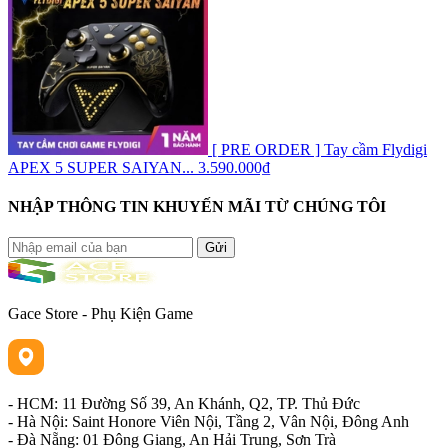
[ PRE ORDER ] Tay cầm Flydigi
APEX 5 SUPER SAIYAN...
3.590.000₫
NHẬP THÔNG TIN KHUYẾN MÃI TỪ CHÚNG TÔI
Gửi
Gace Store - Phụ Kiện Game
- HCM: 11 Đường Số 39, An Khánh, Q2, TP. Thủ Đức
- Hà Nội: Saint Honore Viên Nội, Tầng 2, Vân Nội, Đông Anh
- Đà Nẵng: 01 Đông Giang, An Hải Trung, Sơn Trà