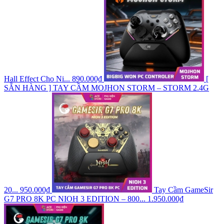
Hall Effect Cho Ni...
890.000₫
[
SẴN HÀNG ] TAY CẦM MOJHON STORM – STORM 2.4G
20...
950.000₫
Tay Cầm GameSir
G7 PRO 8K PC NIOH 3 EDITION – 800...
1.950.000₫