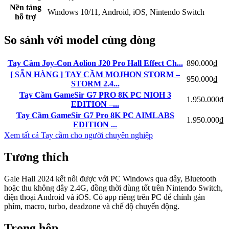
Nền tảng
Windows 10/11, Android, iOS, Nintendo Switch
hỗ trợ
So sánh với model cùng dòng
Tay Cầm Joy-Con Aolion J20 Pro Hall Effect Ch...
890.000₫
[ SẴN HÀNG ] TAY CẦM MOJHON STORM –
950.000₫
STORM 2.4...
Tay Cầm GameSir G7 PRO 8K PC NIOH 3
1.950.000₫
EDITION –...
Tay Cầm GameSir G7 Pro 8K PC AIMLABS
1.950.000₫
EDITION ...
Xem tất cả Tay cầm cho người chuyên nghiệp
Tương thích
Gale Hall 2024 kết nối được với PC Windows qua dây, Bluetooth
hoặc thu không dây 2.4G, đồng thời dùng tốt trên Nintendo Switch,
điện thoại Android và iOS. Có app riêng trên PC để chỉnh gán
phím, macro, turbo, deadzone và chế độ chuyển động.
Trong hộp