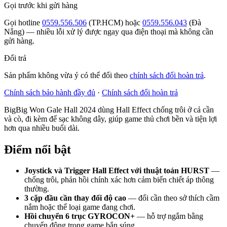
Gọi trước khi gửi hàng
Gọi hotline
0559.556.506
(TP.HCM) hoặc
0559.556.043
(Đà
Nẵng) — nhiều lỗi xử lý được ngay qua điện thoại mà không cần
gửi hàng.
Đổi trả
Sản phẩm không vừa ý có thể đổi theo
chính sách đổi hoàn trả
.
Chính sách bảo hành đầy đủ
·
Chính sách đổi hoàn trả
BigBig Won Gale Hall 2024 dùng Hall Effect chống trôi ở cả cần
và cò, đi kèm đế sạc không dây, giúp game thủ chơi bền và tiện lợi
hơn qua nhiều buổi dài.
Điểm nổi bật
Joystick và Trigger Hall Effect với thuật toán HURST
—
chống trôi, phản hồi chính xác hơn cảm biến chiết áp thông
thường.
3 cặp đầu cần thay đổi độ cao
— đổi cần theo sở thích cầm
nắm hoặc thể loại game đang chơi.
Hồi chuyển 6 trục GYROCON+
— hỗ trợ ngắm bằng
chuyển động trong game bắn súng.