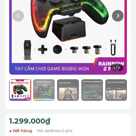
1
/
9
1.299.000₫
Hết hàng
Mã: rainbow-2-pro