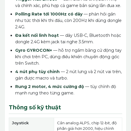
và chính xác, phù hợp cả game bắn súng lẫn đua xe.
Polling Rate tới 1000Hz có dây
— phản hồi gần
như tức thời khi thi đấu, còn 200Hz khi dùng dongle
2.4G.
Đa kết nối linh hoạt
— dây USB-C, Bluetooth hoặc
dongle 2.4G kèm jack tai nghe 3.5mm.
Gyro GYROCON+
— hỗ trợ ngắm bằng cử động tay
khi chơi trên PC, dùng điều khiển chuyển động gốc
trên Switch.
4 nút phụ tùy chỉnh
— 2 nút lưng và 2 nút vai trên,
gán được macro và turbo.
Rung 2 motor, 4 mức cường độ
— tùy chỉnh độ
mạnh rung theo từng game.
Thông số kỹ thuật
Joystick
Cần analog ALPS, chip 12-bit, độ
phân giải hơn 2000, hiệu chỉnh