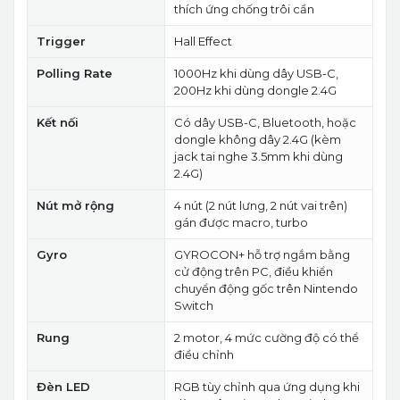
thích ứng chống trôi cần
Trigger
Hall Effect
Polling Rate
1000Hz khi dùng dây USB-C,
200Hz khi dùng dongle 2.4G
Kết nối
Có dây USB-C, Bluetooth, hoặc
dongle không dây 2.4G (kèm
jack tai nghe 3.5mm khi dùng
2.4G)
Nút mở rộng
4 nút (2 nút lưng, 2 nút vai trên)
gán được macro, turbo
Gyro
GYROCON+ hỗ trợ ngắm bằng
cử động trên PC, điều khiển
chuyển động gốc trên Nintendo
Switch
Rung
2 motor, 4 mức cường độ có thể
điều chỉnh
Đèn LED
RGB tùy chỉnh qua ứng dụng khi