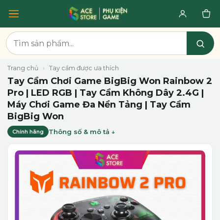
Trang chủ
›
Tay cầm được ưa thích
Tay Cầm Chơi Game BigBig Won Rainbow 2
Pro | LED RGB | Tay Cầm Không Dây 2.4G |
Máy Chơi Game Đa Nền Tảng | Tay Cầm
BigBig Won
Thông số & mô tả
Chính hãng