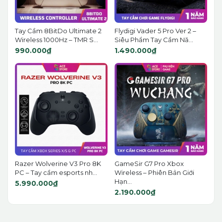
Tay Cầm 8BitDo Ultimate 2
Flydigi Vader 5 Pro Ver 2 –
Wireless 1000Hz – TMR S...
Siêu Phẩm Tay Cầm Nă...
990.000₫
1.490.000₫
Razer Wolverine V3 Pro 8K
GameSir G7 Pro Xbox
PC – Tay cầm esports nh...
Wireless – Phiên Bản Giới
Hạn...
5.990.000₫
2.190.000₫