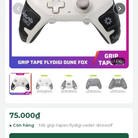
1
/
10
75.000₫
Còn hàng
Mã: grip-tapes-flydigi-vader-direwolf