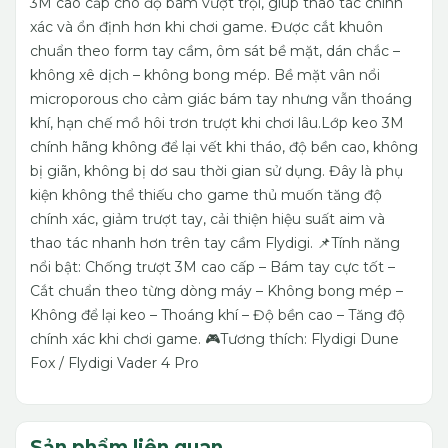
3M cao cấp cho độ bám vượt trội, giúp thao tác chính
xác và ổn định hơn khi chơi game. Được cắt khuôn
chuẩn theo form tay cầm, ôm sát bề mặt, dán chắc –
không xê dịch – không bong mép. Bề mặt vân nổi
microporous cho cảm giác bám tay nhưng vẫn thoáng
khí, hạn chế mồ hôi trơn trượt khi chơi lâu.Lớp keo 3M
chính hãng không để lại vết khi tháo, độ bền cao, không
bị giãn, không bị dơ sau thời gian sử dụng. Đây là phụ
kiện không thể thiếu cho game thủ muốn tăng độ
chính xác, giảm trượt tay, cải thiện hiệu suất aim và
thao tác nhanh hơn trên tay cầm Flydigi.
📌Tính năng
nổi bật: Chống trượt 3M cao cấp – Bám tay cực tốt –
Cắt chuẩn theo từng dòng máy – Không bong mép –
Không để lại keo – Thoáng khí – Độ bền cao – Tăng độ
chính xác khi chơi game.
🎮Tương thích: Flydigi Dune
Fox / Flydigi Vader 4 Pro
Sản phẩm liên quan